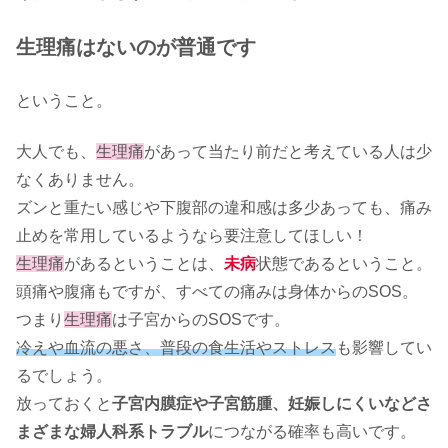
生理痛はないのが普通です
ということ。
大人でも、
生理痛
があって当たり前だと考えている人は少
なくありません。
ズンと重たい感じや下腹部の違和感は多少あっても、痛み
止めを常用しているようなら要注意してほしい！
生理痛
があるということは、
未病
状態であるということ。
頭痛や腹痛もですが、すべての痛みは身体からのSOS。
つまり
生理痛
は子宮からのSOSです。
冷えや血流の悪さ、普段の食生活やストレス
も影響してい
るでしょう。
放っておくと
子宮内膜症や子宮筋腫、妊娠しにくいなどさ
まざまな婦人科系トラブル
につながる確率も高いです。