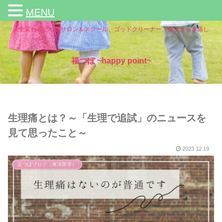
MENU
人生変わる足つぼサロン＆スクール、ゴッドクリーナー、黄土よもぎ蒸し
福つぼ ~happy point~
生理痛とは？～「生理で追試」のニュースを
見て思ったこと～
2023.12.19
足つぼブログ（東洋医学）