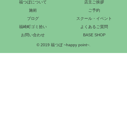
福つぼについて
店主ご挨拶
施術
ご予約
ブログ
スクール・イベント
福崎町ゴミ拾い
よくあるご質問
お問い合わせ
BASE SHOP
© 2019 福つぼ ~happy point~.