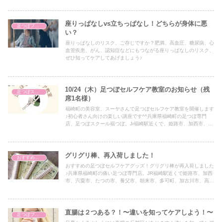
座りっぱなしvs立ちっぱなし！どちらが身体に悪
足つぼブログ（東洋医学）
い？
座りっぱなしのリスク、ご存じですか？肥満、高血圧、糖尿病、心
血管疾患、がん、認知症などにもつながる座りっぱなしのリスク、
ぜひ知ってケアしてあげましょう♪
10/24（木）足つぼセルフケア教室のお知らせ（残
足つぼスクール
席1名様）
福崎町の美容室、スーヤさんで足つぼセルフケア教室を開催します
♪初心者さん向けの楽しい講座です^^兵庫県福崎町の足つぼ専門
店、足つぼスクール福つぼ。Jr福崎駅近くで、姫路市、加西市、宍
粟市、たつの市、朝来市、養父市、加古川市、高砂市、西脇市、加
東市、三木市、小野市、岡山からもアクセス抜群です♪官足法ベー
スの台湾式足つぼ、足つぼスクールセラピスト養成講座のほか、ゴ
ッドクリーナー、黄土よもぎ蒸し、トウリーディング（コーチン
グリグリ棒、再入荷しました！
おすすめアイテム
グ）も受けられます。
おすすめの足つぼセルフケアグッズ！グリグリ棒が再入荷しました
♪兵庫県福崎町の痛い足つぼ専門店。JR福崎駅近くで姫路市、加西
市、宍粟市、たつの市、養父市、朝来市、多可町、加古川市、高砂
市、西脇市、三木市、小野市、加東市からもアクセス抜群です♪官
足法ベースの台湾式足つぼのほか、ゴッドクリーナー、黄土よもぎ
蒸し、足つぼスクール、トウリーディング、エコラップ、オーガニ
ック製品の販売も。
直腸は２つある？！〜違いを知ってケアしよう！〜
足つぼブログ（東洋医学）