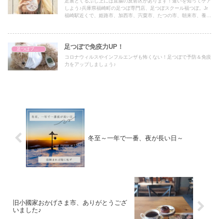
足裏とくるぶし上には直腸の反射区があります！違いを知ってケア
しよう♪兵庫県福崎町の足つぼ専門店、足つぼスクール福つぼ。Jr
福崎駅近くで、姫路市、加西市、宍粟市、たつの市、朝来市、養父
市、加古川市、高砂市、西脇市、加東市、三木市、小野市、岡山か
らもアクセス抜群です♪官足法ベースの台湾式足つぼ、足つぼスク
ールセラピスト養成講座のほか、ゴッドクリーナー、黄土よもぎ蒸
し、星読み、トウリーディング（コーチング）も受けられます。
足つぼで免疫力UP！
足つぼブログ（東洋医学）
コロナウィルスやインフルエンザも怖くない！足つぼで予防＆免疫
力をアップしましょう♪
冬至～一年で一番、夜が長い日～
旧小國家おかげさま市、ありがとうござ
いました♪