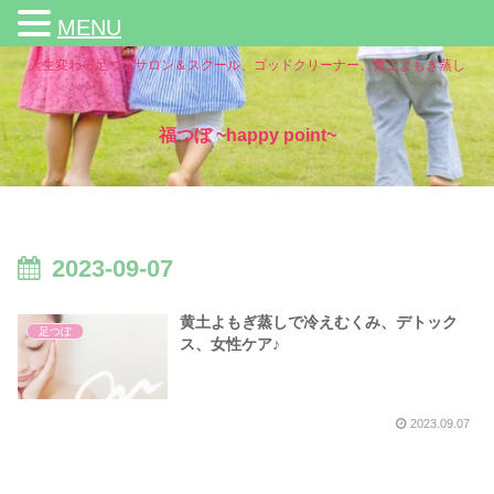
MENU
人生変わる足つぼサロン＆スクール、ゴッドクリーナー、黄土よもぎ蒸し
福つぼ ~happy point~
2023-09-07
黄土よもぎ蒸しで冷えむくみ、デトック
足つぼ
ス、女性ケア♪
2023.09.07