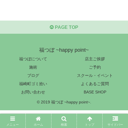
PAGE TOP
福つぼ ~happy point~
福つぼについて
店主ご挨拶
施術
ご予約
ブログ
スクール・イベント
福崎町ゴミ拾い
よくあるご質問
お問い合わせ
BASE SHOP
© 2019 福つぼ ~happy point~.
メニュー
ホーム
検索
トップ
サイドバー