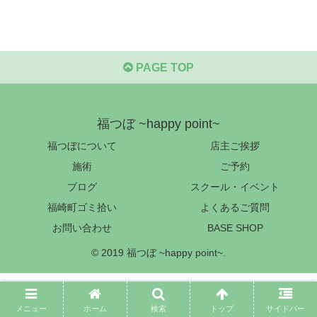
PAGE TOP
福つぼ ~happy point~
福つぼについて
店主ご挨拶
施術
ご予約
ブログ
スクール・イベント
福崎町ゴミ拾い
よくあるご質問
お問い合わせ
BASE SHOP
© 2019 福つぼ ~happy point~.
メニュー
ホーム
検索
トップ
サイドバー