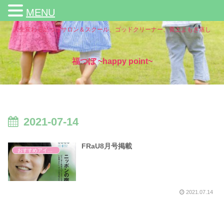
MENU
人生変わる足つぼサロン＆スクール、ゴッドクリーナー、黄土よもぎ蒸し
福つぼ ~happy point~
2021-07-14
FRaU8月号掲載
おすすめアイテム
2021.07.14