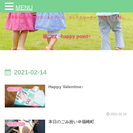
MENU
人生変わる足つぼサロン＆スクール、ゴッドクリーナー、黄土よもぎ蒸し
福つぼ ~happy point~
2021-02-14
Happy Valentine♪
ご近所
2021.02.14
本日のごみ拾い＠福崎町
ゴミ拾い