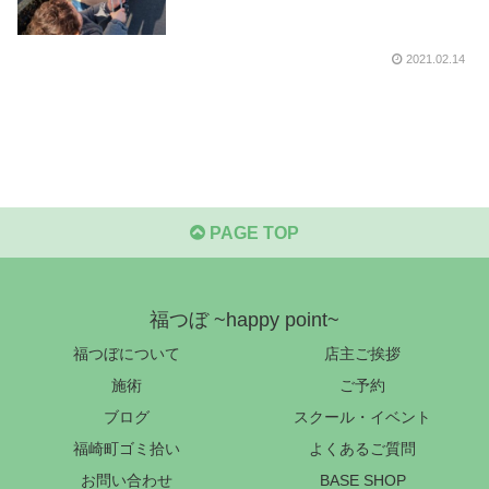
2021.02.14
PAGE TOP
福つぼ ~happy point~
福つぼについて
店主ご挨拶
施術
ご予約
ブログ
スクール・イベント
福崎町ゴミ拾い
よくあるご質問
お問い合わせ
BASE SHOP