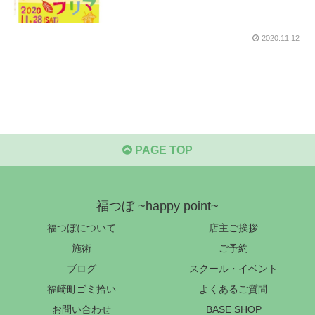
2020.11.12
PAGE TOP
福つぼ ~happy point~
福つぼについて
店主ご挨拶
施術
ご予約
ブログ
スクール・イベント
福崎町ゴミ拾い
よくあるご質問
お問い合わせ
BASE SHOP