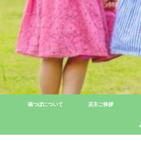
福つぼについて
店主ご挨拶