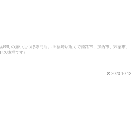
県福崎町の痛い足つぼ専門店。JR福崎駅近くで姫路市、加西市、宍粟市、
セス抜群です♪
2020.10.12