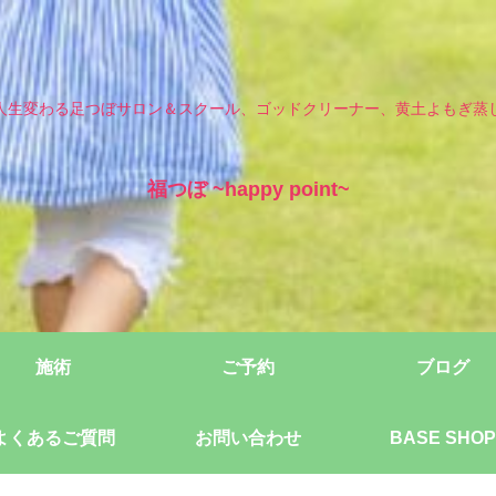
人生変わる足つぼサロン＆スクール、ゴッドクリーナー、黄土よもぎ蒸
福つぼ ~happy point~
施術
ご予約
ブログ
よくあるご質問
お問い合わせ
BASE SHOP