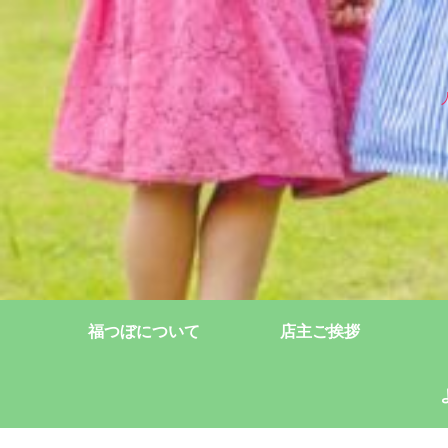
福つぼについて
店主ご挨拶