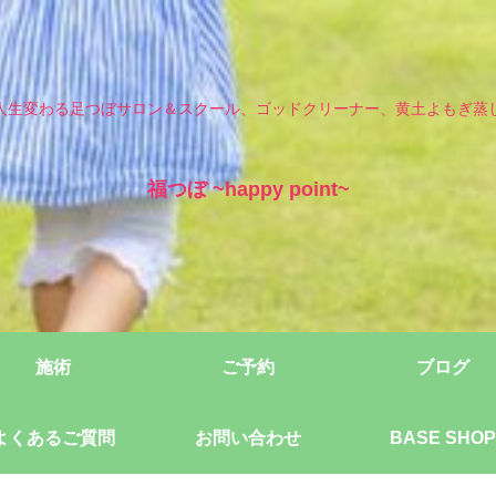
人生変わる足つぼサロン＆スクール、ゴッドクリーナー、黄土よもぎ蒸
福つぼ ~happy point~
施術
ご予約
ブログ
よくあるご質問
お問い合わせ
BASE SHOP