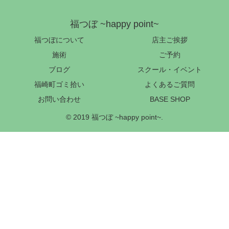
福つぼ ~happy point~
福つぼについて
店主ご挨拶
施術
ご予約
ブログ
スクール・イベント
福崎町ゴミ拾い
よくあるご質問
お問い合わせ
BASE SHOP
© 2019 福つぼ ~happy point~.