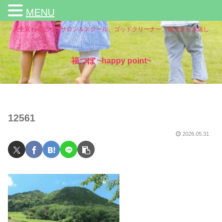
MENU
人生変わる足つぼサロン＆スクール、ゴッドクリーナー、黄土よもぎ蒸し
福つぼ ~happy point~
12561
2026.05.31