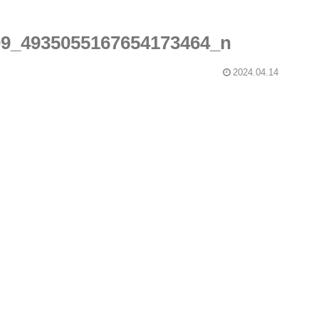
09_4935055167654173464_n
2024.04.14