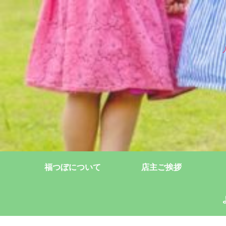
福つぼについて
店主ご挨拶