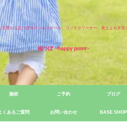
人生変わる足つぼサロン＆スクール、ゴッドクリーナー、黄土よもぎ蒸
福つぼ ~happy point~
施術
ご予約
ブログ
よくあるご質問
お問い合わせ
BASE SHOP