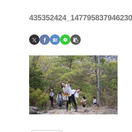
435352424_14779583794623