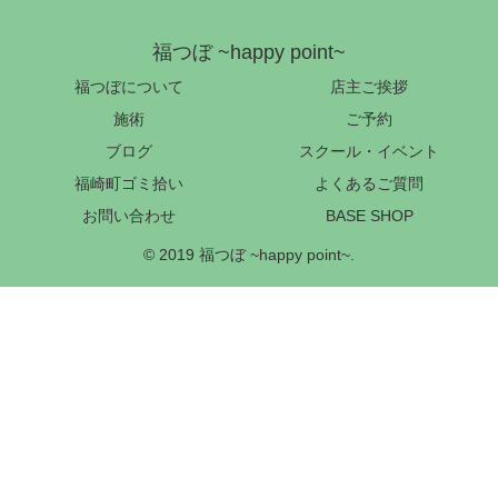
福つぼ ~happy point~
福つぼについて
店主ご挨拶
施術
ご予約
ブログ
スクール・イベント
福崎町ゴミ拾い
よくあるご質問
お問い合わせ
BASE SHOP
© 2019 福つぼ ~happy point~.