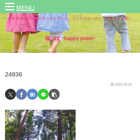
MENU
人生変わる足つぼサロン＆スクール、ゴッドクリーナー、黄土よもぎ蒸し
福つぼ ~happy point~
24936
2023.03.15