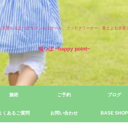
人生変わる足つぼサロン＆スクール、ゴッドクリーナー、黄土よもぎ蒸
福つぼ ~happy point~
施術
ご予約
ブログ
よくあるご質問
お問い合わせ
BASE SHOP