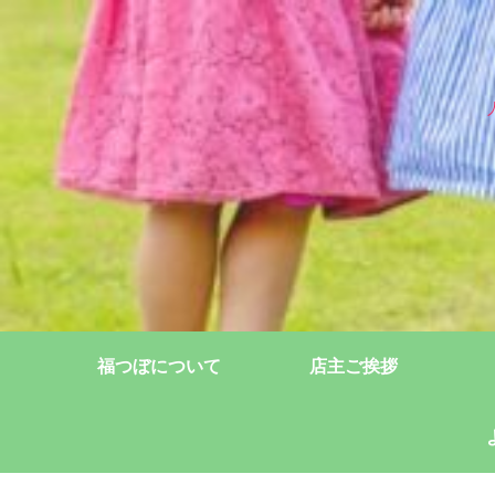
福つぼについて
店主ご挨拶