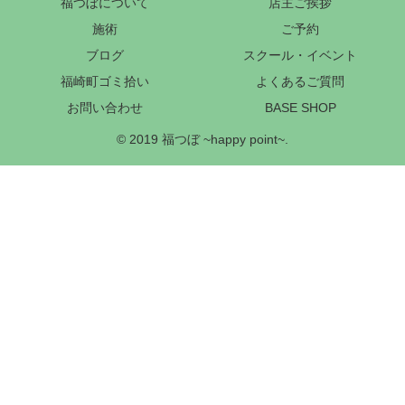
福つぼについて
店主ご挨拶
施術
ご予約
ブログ
スクール・イベント
福崎町ゴミ拾い
よくあるご質問
お問い合わせ
BASE SHOP
© 2019 福つぼ ~happy point~.