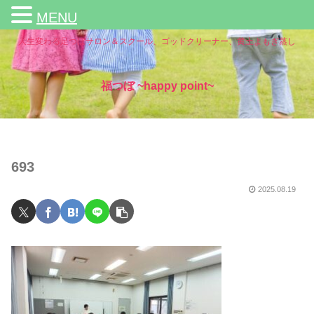
MENU
人生変わる足つぼサロン＆スクール、ゴッドクリーナー、黄土よもぎ蒸し
福つぼ ~happy point~
693
2025.08.19