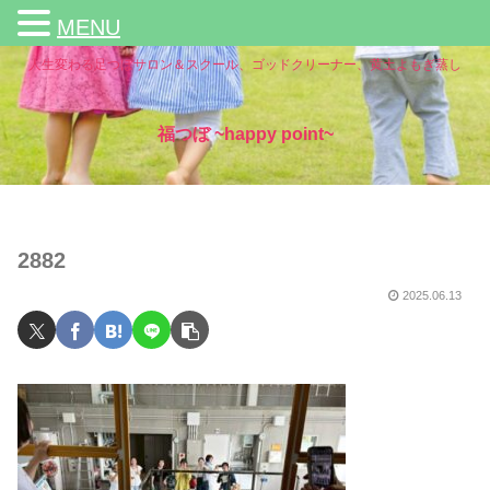
MENU
人生変わる足つぼサロン＆スクール、ゴッドクリーナー、黄土よもぎ蒸し
福つぼ ~happy point~
2882
2025.06.13