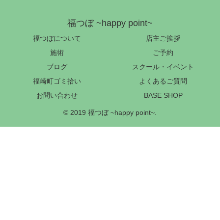
福つぼ ~happy point~
福つぼについて
店主ご挨拶
施術
ご予約
ブログ
スクール・イベント
福崎町ゴミ拾い
よくあるご質問
お問い合わせ
BASE SHOP
© 2019 福つぼ ~happy point~.