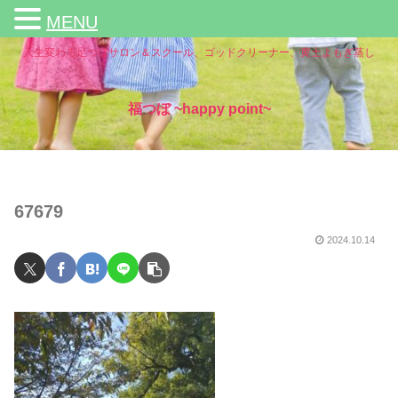
MENU
人生変わる足つぼサロン＆スクール、ゴッドクリーナー、黄土よもぎ蒸し
福つぼ ~happy point~
67679
2024.10.14